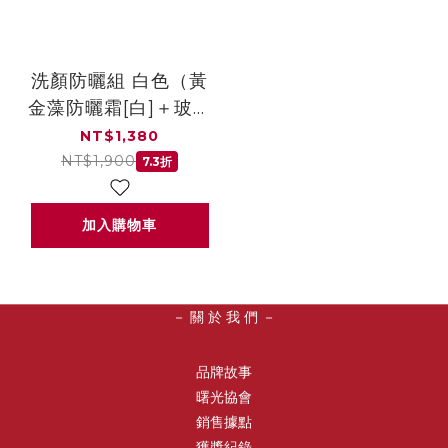
洗顏防曬組 白色（黃
金藻防曬霜[白]＋玻尿
酸胺基酸潔膚乳）
NT$1,380
NT$1,900
7.3折
加入購物車
－ 關 於 我 們 －
品牌故事
曙光協會
銷售據點
獲獎紀錄