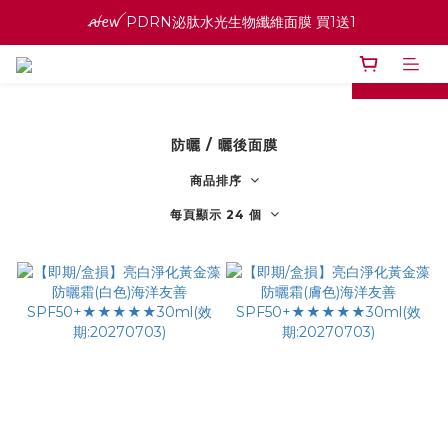
ꫛꫀꪝ PDRN泌肽水光生物纖維面膜 買1送1 
ꫛꫀꪝ PDRN泌肽水光生物纖維面膜 買1送1 
寵愛之名官網會員招募中 ♡ 八月消費紅利加倍送
prev
next
高效全能精華系列 買１送１
防曬 / 曬後面膜
ꫛꫀꪝ PDRN泌肽水光生物纖維面膜 買1送1 
商品排序
每頁顯示 24 個