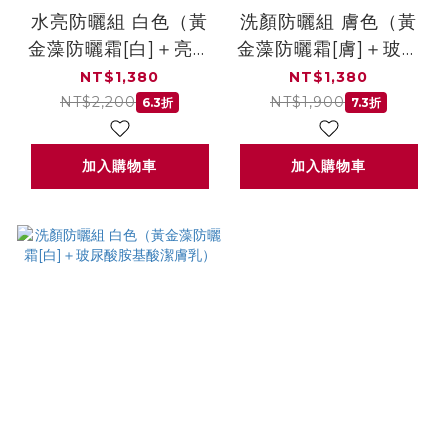
水亮防曬組 白色（黃
洗顏防曬組 膚色（黃
金藻防曬霜[白]＋亮白
金藻防曬霜[膚]＋玻尿
淨化光之鑰生纖面膜）
酸胺基酸潔膚乳）
NT$1,380
NT$1,380
NT$2,200
NT$1,900
6.3折
7.3折
加入購物車
加入購物車