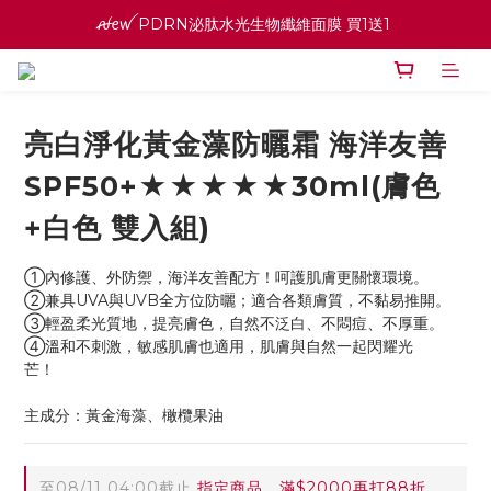
ꫛꫀꪝ PDRN泌肽水光生物纖維面膜 買1送1 
ꫛꫀꪝ PDRN泌肽水光生物纖維面膜 買1送1 
寵愛之名官網會員招募中 ♡ 八月消費紅利加倍送
高效全能精華系列 買１送１
亮白淨化黃金藻防曬霜 海洋友善
ꫛꫀꪝ PDRN泌肽水光生物纖維面膜 買1送1 
SPF50+★★★★★30ml(膚色
+白色 雙入組)
①內修護、外防禦，海洋友善配方！呵護肌膚更關懷環境。
②兼具UVA與UVB全方位防曬；適合各類膚質，不黏易推開。
③輕盈柔光質地，提亮膚色，自然不泛白、不悶痘、不厚重。
④溫和不刺激，敏感肌膚也適用，肌膚與自然一起閃耀光
芒！	
主成分：黃金海藻、橄欖果油
至
08/11 04:00
截止
指定商品，滿$2000再打88折