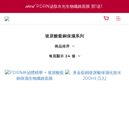
ꫛꫀꪝ PDRN泌肽水光生物纖維面膜 買1送1 
ꫛꫀꪝ PDRN泌肽水光生物纖維面膜 買1送1 
寵愛之名官網會員招募中 ♡ 八月消費紅利加倍送
高效全能精華系列 買１送１
玻尿酸藍銅保濕系列
ꫛꫀꪝ PDRN泌肽水光生物纖維面膜 買1送1 
商品排序
每頁顯示 24 個