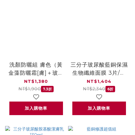
洗顏防曬組 膚色（黃
三分子玻尿酸藍銅保濕
金藻防曬霜[膚]＋玻尿
生物纖維面膜 3片/盒
酸胺基酸潔膚乳）
(2盒)
NT$1,380
NT$1,404
NT$1,900
NT$2,340
7.3折
6折
加入購物車
加入購物車