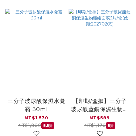
三分子玻尿酸保濕水凝
【即期/盒損】三分子
霜 30ml
玻尿酸藍銅保濕生物纖
維面膜3片/盒(效
NT$1,530
NT$589
期:20270205)
NT$1,800
NT$1,170
8.5折
5折