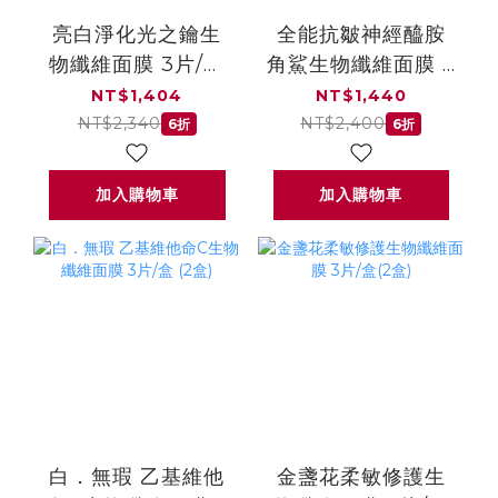
亮白淨化光之鑰生
全能抗皺神經醯胺
物纖維面膜 3片/盒
角鯊生物纖維面膜 3
(2盒)
片/盒 (2盒)
NT$1,404
NT$1,440
NT$2,340
NT$2,400
6折
6折
加入購物車
加入購物車
白．無瑕 乙基維他
金盞花柔敏修護生