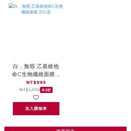
白．無瑕 乙基維他
命C生物纖維面膜 3
片/盒
NT$995
NT$1,170
8.5折
加入購物車