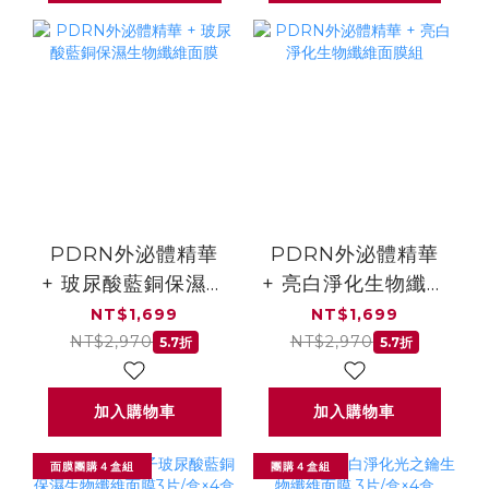
PDRN外泌體精華
PDRN外泌體精華
+ 玻尿酸藍銅保濕生
+ 亮白淨化生物纖維
物纖維面膜
面膜組
NT$1,699
NT$1,699
NT$2,970
NT$2,970
5.7折
5.7折
加入購物車
加入購物車
面膜團購４盒組
團購４盒組