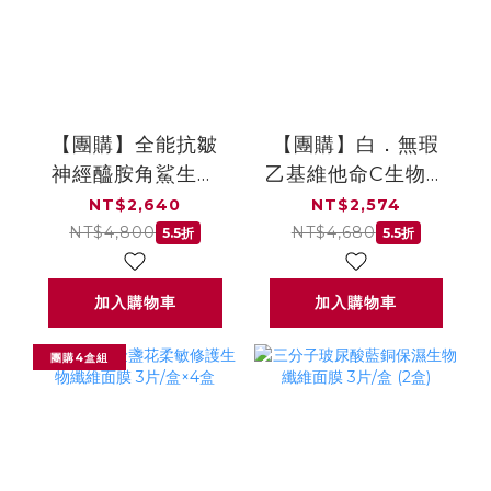
【團購】全能抗皺
【團購】白．無瑕
神經醯胺角鯊生物
乙基維他命C生物纖
纖維面膜3片/盒×4
維面膜 3片/盒×4盒
NT$2,640
NT$2,574
盒
NT$4,800
NT$4,680
5.5折
5.5折
加入購物車
加入購物車
團購4盒組