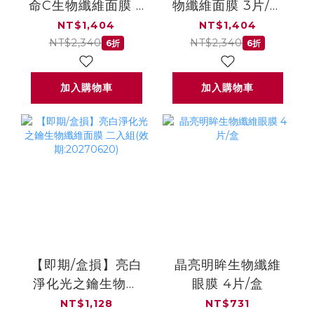
命C生物纖維面膜 3
物纖維面膜 3片/盒
片/盒 (2盒)
(2盒)
NT$1,404
NT$1,404
NT$2,340
NT$2,340
6折
6折
加入購物車
加入購物車
【即期/盒損】亮白
晶亮明眸生物纖維
淨化光之鑰生物纖
眼膜 4片/盒
維面膜 二入組(效
NT$1,128
NT$731