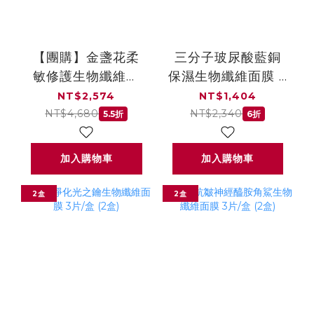
【團購】金盞花柔
三分子玻尿酸藍銅
敏修護生物纖維面
保濕生物纖維面膜 3
膜 3片/盒×4盒
片/盒 (2盒)
NT$2,574
NT$1,404
NT$4,680
NT$2,340
5.5折
6折
加入購物車
加入購物車
2盒
2盒