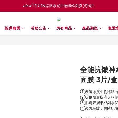
ꫛꫀꪝ PDRN泌肽水光生物纖維面膜 買1送1 
寵愛之名官網會員招募中 ♡ 八月消費紅利加倍送
高效全能精華系列 買１送１
認識寵愛
活動公告
所有商品
產品類型
寵愛
ꫛꫀꪝ PDRN泌肽水光生物纖維面膜 買1送1 
全能抗皺神
面膜 3片/盒
①嚴選厚度生物纖維面
②提供肌膚所流失的養
③肌膚表層形成鎖水保
④改善細紋，預防肌膚