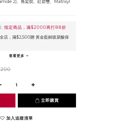
ide 2)、角鯊烷、紅碧璽、Matrixyl 
止
指定商品，滿$2000再打88折
全店，滿$2,500贈 黃金藍銅玻尿酸保
查看更多
,200
立即購買
加入追蹤清單