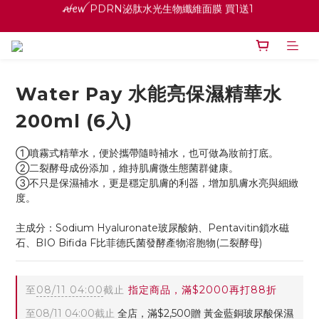
ꫛꫀꪝ PDRN泌肽水光生物纖維面膜 買1送1 
寵愛之名官網會員招募中 ♡ 八月消費紅利加倍送
高效全能精華系列 買１送１
ꫛꫀꪝ PDRN泌肽水光生物纖維面膜 買1送1 
Water Pay 水能亮保濕精華水
200ml (6入)
①噴霧式精華水，便於攜帶隨時補水，也可做為妝前打底。
②二裂酵母成份添加，維持肌膚微生態菌群健康。
③不只是保濕補水，更是穩定肌膚的利器，增加肌膚水亮與細緻
度。
主成分：Sodium Hyaluronate玻尿酸鈉、Pentavitin鎖水磁
石、BIO Bifida F比菲德氏菌發酵產物溶胞物(二裂酵母)
至
08/11 04:00
截止
指定商品，滿$2000再打88折
至
08/11 04:00
截止
全店，滿$2,500贈 黃金藍銅玻尿酸保濕