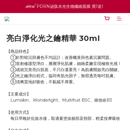
ꫛꫀꪝ PDRN泌肽水光生物纖維面膜 買1送1 
ꫛꫀꪝ PDRN泌肽水光生物纖維面膜 買1送1 
寵愛之名官網會員招募中 ♡ 八月消費紅利加倍送
高效全能精華系列 買１送１
亮白淨化光之鑰精華 30ml
ꫛꫀꪝ PDRN泌肽水光生物纖維面膜 買1送1 
【商品特色】
　①針對暗沉與膚色不均設計；改善蠟黃與色素沉澱問題。
　②首創修護型淨白，層層淨化肌膚，細緻柔嫩呈現極致光感！
　③成就完美亮白肌底，不只白還要亮！為肌膚開啟亮白關鍵。
　④光之鑰淨白程式，協同奇肌光因子，無瑕透亮每吋肌膚。
　⑤清爽質地好吸收，不黏膩不厚重。
【主要成分】
　Lumiskin、Wonderlight、Multifruit BSC、維他命B3
【使用方式】
　每日早晚於化妝水後，取適量塗抹臉部及頸部，輕柔按摩吸收