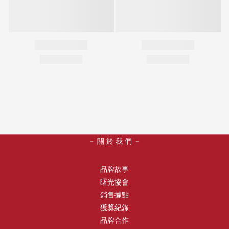
－ 關 於 我 們 －
品牌故事
曙光協會
銷售據點
獲獎紀錄
品牌合作