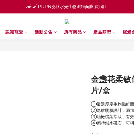
ꫛꫀꪝ PDRN泌肽水光生物纖維面膜 買1送1 
寵愛之名官網會員招募中 ♡ 八月消費紅利加倍送
高效全能精華系列 買１送１
認識寵愛
活動公告
所有商品
產品類型
寵愛
ꫛꫀꪝ PDRN泌肽水光生物纖維面膜 買1送1 
金盞花柔敏
片/盒
①嚴選厚度生物纖維面
②為敏弱肌設計，添加
③油橄欖葉萃取，有效
④獨特鎖水磁石，可與