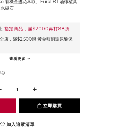
Eco 有機金盞花萃取、Eurol BT 油橄欖葉
 鎖水磁石
止
指定商品，滿$2000再打88折
全店，滿$2,500贈 黃金藍銅玻尿酸保
查看更多
70
立即購買
加入追蹤清單