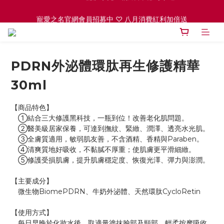
寵愛之名官網會員招募中 ♡ 八月消費紅利加倍送
ꫛꫀꪝ PDRN泌肽水光生物纖維面膜 買1送1 
高效全能精華系列 買１送１
ꫛꫀꪝ PDRN泌肽水光生物纖維面膜 買1送1 
PDRN外泌體環肽再生修護精華
30ml
【商品特色】
　①結合三大修護黑科技，一瓶到位！改善老化肌問題。
　②醫美級居家保養，可達到撫紋、緊緻、潤澤、透亮水光肌。
　③全膚質適用，敏弱肌友善，不含酒精、香精與Paraben。
　④清爽質地好吸收，不黏膩不厚重；使肌膚更平滑細緻。
　⑤修護受損肌膚，提升肌膚穩定度、恢復光澤、彈力與澎潤。
【主要成分】
　微生物BiomePDRN、牛奶外泌體、天然環肽CycloRetin
【使用方式】
　每日早晚於化妝水後，取適量塗抹臉部及頸部，輕柔按摩吸收