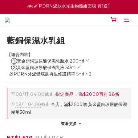
寵愛之名官網會員招募中 ♡ 八月消費紅利加倍送
ꫛꫀꪝ PDRN泌肽水光生物纖維面膜 買1送1 
高效全能精華系列 買１送１
ꫛꫀꪝ PDRN泌肽水光生物纖維面膜 買1送1 
藍銅保濕水乳組
【組合內容】
　①黃金藍銅玻尿酸保濕化妝水 200ml ×1
　②黃金藍銅玻尿酸保濕乳液 50ml ×1
  🎁PDRN外泌體環肽再生修護精華 5ml × 2
至
08/11 04:00
截止
指定商品，滿$2000再打88折
至
08/11 04:00
截止
全店，滿$2,500贈 黃金藍銅玻尿酸保濕
精華30ml
查看更多
NT$2,948
NT$1,520