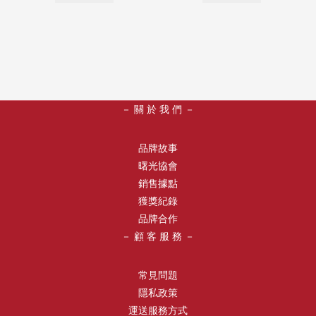
－ 關 於 我 們 －
品牌故事
曙光協會
銷售據點
獲獎紀錄
品牌合作
－ 顧 客 服 務 －
常見問題
隱私政策
運送服務方式