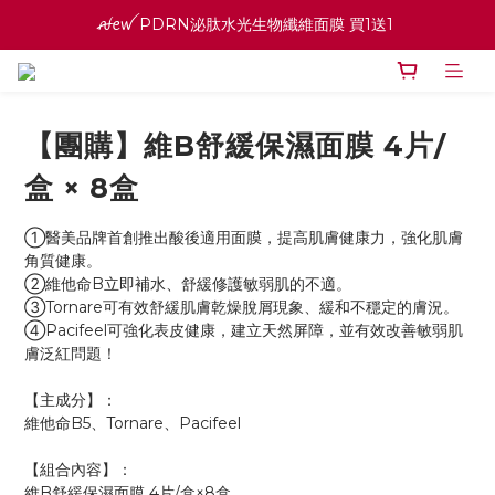
ꫛꫀꪝ PDRN泌肽水光生物纖維面膜 買1送1 
ꫛꫀꪝ PDRN泌肽水光生物纖維面膜 買1送1 
寵愛之名官網會員招募中 ♡ 八月消費紅利加倍送
高效全能精華系列 買１送１
【團購】維B舒緩保濕面膜 4片/
ꫛꫀꪝ PDRN泌肽水光生物纖維面膜 買1送1 
盒 × 8盒
①醫美品牌首創推出酸後適用面膜，提高肌膚健康力，強化肌膚
角質健康。
②維他命B立即補水、舒緩修護敏弱肌的不適。
③Tornare可有效舒緩肌膚乾燥脫屑現象、緩和不穩定的膚況。
④Pacifeel可強化表皮健康，建立天然屏障，並有效改善敏弱肌
膚泛紅問題！
【主成分】：
維他命B5、Tornare、Pacifeel
【組合內容】：
維B舒緩保濕面膜 4片/盒×8盒