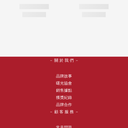
－ 關 於 我 們 －
品牌故事
曙光協會
銷售據點
獲獎紀錄
品牌合作
－ 顧 客 服 務 －
常見問題