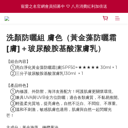
寵愛之名官網會員招募中 ♡ 八月消費紅利加倍送
ꫛꫀꪝ PDRN泌肽水光生物纖維面膜 買1送1 
高效全能精華系列 買１送１
ꫛꫀꪝ PDRN泌肽水光生物纖維面膜 買1送1 
洗顏防曬組 膚色（黃金藻防曬霜
[膚]＋玻尿酸胺基酸潔膚乳）
【組合內容】
　①亮白淨化黃金藻防曬霜(膚)SPF50+★★★★★ 30ml × 1
　②三分子玻尿酸胺基酸潔膚乳130ml  × 1
【產品特色】
　①內修護、外防禦，海洋友善配方！呵護肌膚更關懷環境。
　②兼具UVA與UVB全方位防曬；適合各類膚質，不黏易推開。
　③輕盈柔光質地，提亮膚色，自然不泛白、不悶痘、不厚重。
　④溫和不刺激，敏感肌膚也適用，肌膚與自然一起閃耀光
芒！	
主成分：黃金海藻、橄欖果油