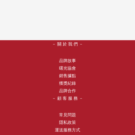
－ 關 於 我 們 －
品牌故事
曙光協會
銷售據點
獲獎紀錄
品牌合作
－ 顧 客 服 務 －
常見問題
隱私政策
運送服務方式