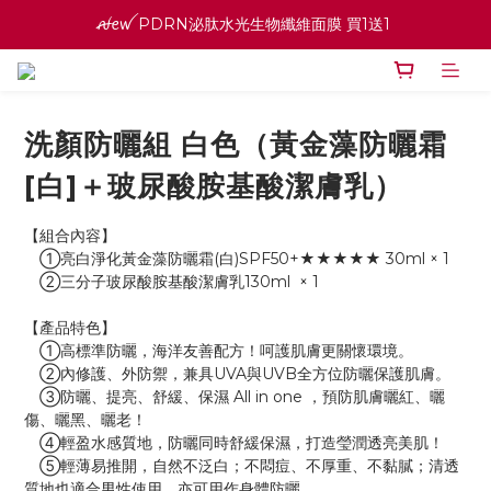
ꫛꫀꪝ PDRN泌肽水光生物纖維面膜 買1送1 
ꫛꫀꪝ PDRN泌肽水光生物纖維面膜 買1送1 
寵愛之名官網會員招募中 ♡ 八月消費紅利加倍送
高效全能精華系列 買１送１
洗顏防曬組 白色（黃金藻防曬霜
ꫛꫀꪝ PDRN泌肽水光生物纖維面膜 買1送1 
[白]＋玻尿酸胺基酸潔膚乳）
【組合內容】
　①亮白淨化黃金藻防曬霜(白)SPF50+★★★★★ 30ml × 1
　②三分子玻尿酸胺基酸潔膚乳130ml  × 1
【產品特色】
　①高標準防曬，海洋友善配方！呵護肌膚更關懷環境。
　②內修護、外防禦，兼具UVA與UVB全方位防曬保護肌膚。
　③防曬、提亮、舒緩、保濕 All in one ，預防肌膚曬紅、曬
傷、曬黑、曬老！
　④輕盈水感質地，防曬同時舒緩保濕，打造瑩潤透亮美肌！
　⑤輕薄易推開，自然不泛白；不悶痘、不厚重、不黏膩；清透
質地也適合男性使用，亦可用作身體防曬。