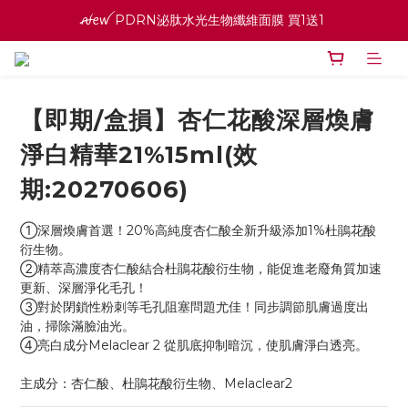
ꫛꫀꪝ PDRN泌肽水光生物纖維面膜 買1送1 
寵愛之名官網會員招募中 ♡ 八月消費紅利加倍送
高效全能精華系列 買１送１
【即期/盒損】杏仁花酸深層煥膚
ꫛꫀꪝ PDRN泌肽水光生物纖維面膜 買1送1 
淨白精華21%15ml(效
期:20270606)
①深層煥膚首選！20%高純度杏仁酸全新升級添加1%杜鵑花酸
衍生物。
②精萃高濃度杏仁酸結合杜鵑花酸衍生物，能促進老廢角質加速
更新、深層淨化毛孔！
③對於閉鎖性粉刺等毛孔阻塞問題尤佳！同步調節肌膚過度出
油，掃除滿臉油光。
④亮白成分Melaclear 2 從肌底抑制暗沉，使肌膚淨白透亮。
主成分：杏仁酸、杜鵑花酸衍生物、Melaclear2