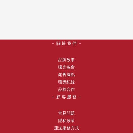
－ 關 於 我 們 －
品牌故事
曙光協會
銷售據點
獲獎紀錄
品牌合作
－ 顧 客 服 務 －
常見問題
隱私政策
運送服務方式