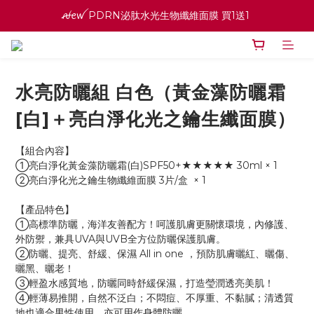
ꫛꫀꪝ PDRN泌肽水光生物纖維面膜 買1送1 
ꫛꫀꪝ PDRN泌肽水光生物纖維面膜 買1送1 
寵愛之名官網會員招募中 ♡ 八月消費紅利加倍送
高效全能精華系列 買１送１
水亮防曬組 白色（黃金藻防曬霜
ꫛꫀꪝ PDRN泌肽水光生物纖維面膜 買1送1 
[白]＋亮白淨化光之鑰生纖面膜）
【組合內容】
①亮白淨化黃金藻防曬霜(白)SPF50+★★★★★ 30ml × 1
②亮白淨化光之鑰生物纖維面膜 3片/盒  × 1
【產品特色】
①高標準防曬，海洋友善配方！呵護肌膚更關懷環境，內修護、
外防禦，兼具UVA與UVB全方位防曬保護肌膚。
②防曬、提亮、舒緩、保濕 All in one ，預防肌膚曬紅、曬傷、
曬黑、曬老！
③輕盈水感質地，防曬同時舒緩保濕，打造瑩潤透亮美肌！
④輕薄易推開，自然不泛白；不悶痘、不厚重、不黏膩；清透質
地也適合男性使用，亦可用作身體防曬。