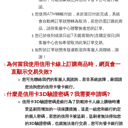
認。
ATM
§
您使用
轉帳付款，未於當日付款完成，系統
會自動將訂單狀態轉為取消，若您仍需訂購此商
品，請與客服中心聯繫恢復您的訂單。
7
(
)
§
您已於收到或當日起
天鑑賞期內
含國定假日
與
客服中心告知希望取消此筆訂單交易。
§
如對於訂單狀態有疑慮歡迎與客服人員聯絡，謝
謝！
為何當我使用信用卡線上訂購商品時，網頁會一
l
?
直顯示交易失敗
您可先聯絡我們的客服人員諮詢，若非系統故障，麻煩請
o
您洽詢您的信用卡發卡銀行。
3D
?
什麼是信用卡
驗證密碼？我需要申請嗎
l
3D
信用卡
驗證密碼是銀行為了防範持卡人線上購物時遭
o
受盜刷而增加的一項保護措施，這是一組您和銀行約定
的個人密碼，若您的信用卡被盜刷，盜刷者無法得知您
3D
的
驗證密碼，也就無法進行交易，您可向發卡銀行諮