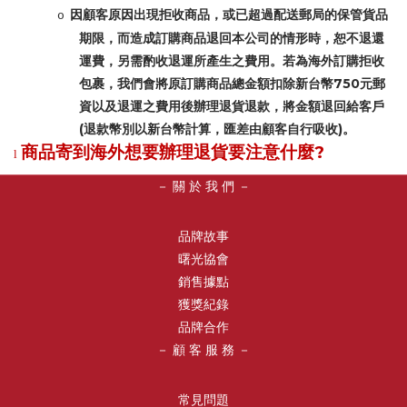
因顧客原因出現拒收商品，或已超過配送郵局的保管貨品
o
期限，而造成訂購商品退回本公司的情形時，恕不退還
運費，另需酌收退運所產生之費用。若為海外訂購拒收
750
包裹，我們會將原訂購商品總金額扣除新台幣
元郵
資以及退運之費用後辦理退貨退款，將金額退回給客戶
(
)
退款幣別以新台幣計算，匯差由顧客自行吸收
。
?
商品寄到海外想要辦理退貨要注意什麼
l
－ 關 於 我 們 －
品牌故事
曙光協會
銷售據點
獲獎紀錄
品牌合作
－ 顧 客 服 務 －
常見問題