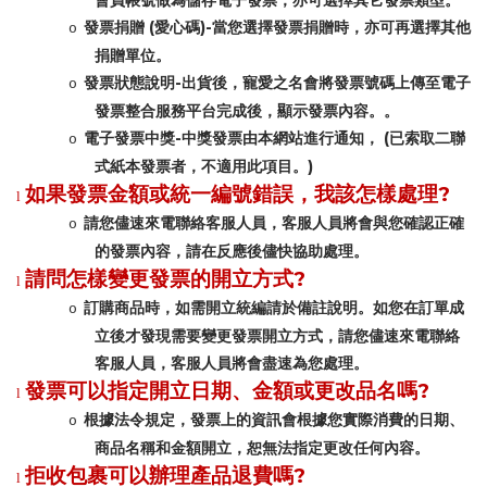
會員帳號做為儲存電子發票，亦可選擇其它發票類型。
(
)-
發票捐贈
愛心碼
當您選擇發票捐贈時，亦可再選擇其他
o
捐贈單位。
-
發票狀態說明
出貨後，寵愛之名會將發票號碼上傳至電子
o
發票整合服務平台完成後，顯示發票內容。。
-
(
電子發票中獎
中獎發票由本網站進行通知，
已索取二聯
o
)
式紙本發票者，不適用此項目。
?
如果發票金額或統一編號錯誤，我該怎樣處理
l
請您儘速來電聯絡客服人員，客服人員將會與您確認正確
o
的發票內容，請在反應後儘快協助處理。
?
請問怎樣變更發票的開立方式
l
訂購商品時，如需開立統編請於備註說明。如您在訂單成
o
立後才發現需要變更發票開立方式，請您儘速來電聯絡
客服人員，客服人員將會盡速為您處理。
?
發票可以指定開立日期、金額或更改品名嗎
l
根據法令規定，發票上的資訊會根據您實際消費的日期、
o
商品名稱和金額開立，恕無法指定更改任何內容。
?
拒收包裹可以辦理產品退費嗎
l