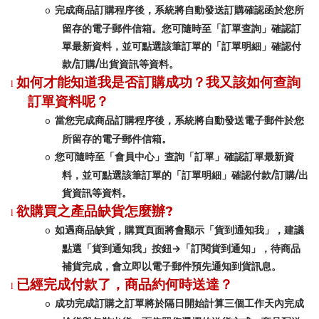
完成商品訂購程序後，系統將自動發送訂購確認函於您所
o
留存的電子郵件信箱。您可隨時至「訂單查詢」確認訂
單最新資料，並可點選該筆訂單的「訂單明細」確認付
/
/
款
訂購
出貨資訊等資料。
如何才能知道我是否訂購成功？我又該如何查詢
l
訂單資料呢？
當您完成商品訂購程序後，系統將自動發送電子郵件於您
o
所留存的電子郵件信箱。
您可隨時至「會員中心」查詢「訂單」確認訂單最新資
o
/
/
料，並可點選該筆訂單的「訂單明細」確認付款
訂購
出
貨資訊等資料。
?
欲購買之產品缺貨怎麼辦
l
如遇商品缺貨，購買頁面將會顯示「貨到通知我」，建議
o
→
點選「貨到通知我」按鈕
「訂閱貨到通知」，待商品
補貨完成，會立即以電子郵件預先通知到貨訊息。
已經完成付款了，商品約何時送達？
l
成功完成訂購之訂單將於隔日開始計算三個工作天內完成
o