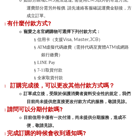
EMS
,
EMS
,
如部分區域
無法送達
需使用
以外的寄送方法
o
.
運費部分需另外報價
請先連絡客服確認運費金額後，方
成立訂單。
?
有什麼付款方式
l
寵愛之名官網購物可選擇下列付款方式：
o
Visa, Master,JCB
§
信用卡（支援
）
ATM
§
ATM
虛擬代碼繳費（需持代碼至實體
或網路
銀行繳費）
§
LINE Pay
§
7-11
取貨付款
§
全家取貨付款
訂購完成後，可以更改其他付款方式嗎？
l
訂單成立後，受限於保護消費者資料安全性的規定，我們
o
目前尚未提供您直接更改付款方式的服務，敬請見諒。
?
請問可以分期付款嗎
l
目前信用卡僅有一次付清，尚未提供分期服務，造成不
o
便，敬請見諒。
?
完成訂購的時候會收到通知嗎
l