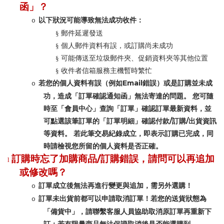
函」？
以下狀況可能導致無法成功收件：
o
§
郵件延遲發送
§
個人郵件資料有誤，或訂購尚未成功
§
可能傳送至垃圾郵件夾、促銷資料夾等其他位置
§
收件者信箱服務主機暫時繁忙
Email
若您的個人資料有誤（例如
錯誤）或是訂購並未成
o
功，造成「訂單確認通知函」無法寄達的問題。 您可隨
時至「會員中心」查詢「訂單」確認訂單最新資料，並
/
/
可點選該筆訂單的「訂單明細」確認付款
訂購
出貨資訊
等資料。 若此筆交易紀錄成立，即表示訂購已完成，同
時請檢視您所留的個人資料是否正確。
/
訂購時忘了加購商品
訂購錯誤，請問可以再追加
l
或修改嗎？
訂單成立後無法再進行變更與追加，需另外選購！
o
訂單未出貨前都可以申請取消訂單！若您的送貨狀態為
o
「備貨中」，請聯繫客服人員協助取消原訂單再重新下