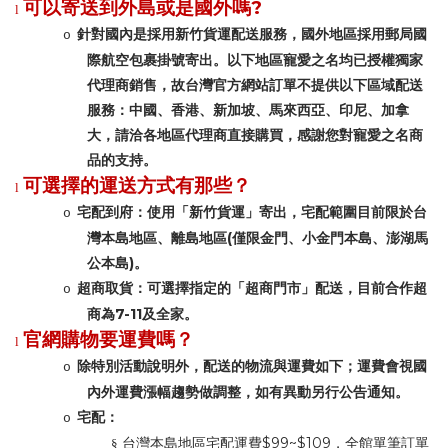
?
可以寄送到外島或是國外嗎
l
針對國內是採用新竹貨運配送服務，國外地區採用郵局國
o
際航空包裹掛號寄出。以下地區寵愛之名均已授權獨家
代理商銷售，故台灣官方網站訂單不提供以下區域配送
服務：中國、香港、新加坡、馬來西亞、印尼、加拿
大，請洽各地區代理商直接購買，感謝您對寵愛之名商
品的支持。
可選擇的運送方式有那些？
l
宅配到府：使用「新竹貨運」寄出，宅配範圍目前限於台
o
(
灣本島地區、離島地區
僅限金門、小金門本島、澎湖馬
)
公本島
。
超商取貨：可選擇指定的「超商門市」配送，目前合作超
o
7-11
商為
及全家。
官網購物要運費嗎？
l
除特別活動說明外，配送的物流與運費如下；運費會視國
o
內外運費漲幅趨勢做調整，如有異動另行公告通知。
宅配：
o
$99~$109
§
台灣本島地區宅配運費
，全館單筆訂單