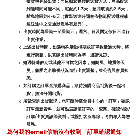
撿貨與包裝出貨；而依照您選擇的送貨方式，商品配送
1-3
2-5
到達時間可能不同，宅配約
天，超商取貨約
天，
4-6
離島地區約
天（實際送達時間會依物流配送排程或
運送途中之交通狀況略有差異）。
出貨時間為星期一至星期五；週六、日及國定假日不進行
o
出貨作業。
上述出貨時間，如遇特殊活動檔期或訂單數量過大時，將
o
進行調整，以實際出貨時間為準，還請見諒。
如遇特殊假期或其他不可抗之因素，如颱風、地震等天
o
災，寵愛之名將視狀況進行出貨調整，並公告與會員知
悉。
如訂購之訂單含預購商品，須待預購商品到貨後一起出
o
貨，無法分開出貨。
若欲查詢出貨狀況，您可隨時至會員中心的「訂單」確認
o
/
訂單最新資料，並可點選該筆訂單的「查閱」確認付款
/
訂購
出貨資訊等資料，或撥打客服專線，將由專人為您
服務。
email
為何我的
信箱沒有收到「訂單確認通知
l