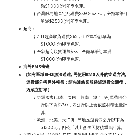
$1,000(
)
滿
含
即享免運。
$350~$370
§
台灣離島地區宅配運費
，全館單筆訂
$2,500(
)
單滿
含
即享免運。
超商：
o
$65
§
7-11
超商取貨運費
，全館單筆訂單滿
$1,000(
)
含
即享免運。
$65
§
全家超商取貨運費
，全館單筆訂單滿
$1,000(
)
含
即享免運。
EMS
海外
寄送：
o
EMS
,
EMS
,
（如有區域
無法送達
需使用
以外的寄送方法
o
運費部分需另外報價；請先連絡客服確認運費金額後，
方成立訂單）
(
...
)
§
亞洲國家
日本、泰國、越南、澳門
等
運費四公
$750
斤以下為
，四公斤以上會依照材積重量計
算。
...
§
歐洲、北美、大洋洲
等地區運費四公斤以下為
$1500
元，四公斤以上會依照材積重量計算。