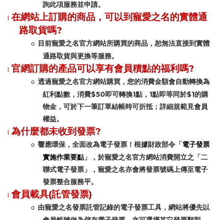
詢此項服務並申請。
在網站上訂購的商品，可以到寵愛之名的實體通
l
?
路取貨嗎
目前寵愛之名官方網站所購買的商品，恕無法直接到實體
o
通路取貨與更換等服務。
?
官網訂購的產品可以享有會員積點的福利嗎
l
透過寵愛之名官方網站購買，您的消費金額會自動轉換為
o
$50
1
1
$1
紅利點數，消費
即可轉換
點，
點即等同於
的購
物金，可於下一筆訂單結帳時可折抵；詳細規範見會員
權益。
?
為什麼都未收到發票
l
電子發票
響應環保，全面改為電子發票！根據財政部令「
o
實施作業要點
」，於寵愛之名官方網站消費開立之「二
聯式電子發票」，寵愛之名亦會將發票號碼上傳至電子
發票整合服務平。
(
)
會員載具
託管發票
l
由寵愛之名發票託管記錄的電子發票工具，網站將優先以
o