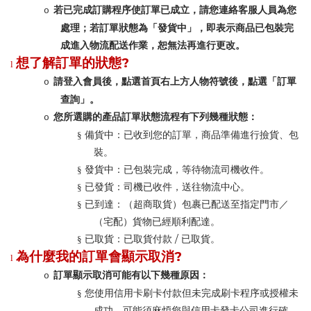
若已完成訂購程序使訂單已成立，請您連絡客服人員為您
o
處理；若訂單狀態為「發貨中」，即表示商品已包裝完
成進入物流配送作業，恕無法再進行更改。
?
想了解訂單的狀態
l
請登入會員後，點選首頁右上方人物符號後，點選「訂單
o
查詢」。
流程有下列幾種狀態：
您所選購的產品訂單狀態
o
§
備貨中：已收到您的訂單，商品準備進行撿貨、包
裝。
§
發貨中：已包裝完成，等待物流司機收件。
§
已發貨：司機已收件，送往物流中心。
／
§
已到達：（超商取貨）包裹已配送至指定門市
（宅配）貨物已經順利配達。
/
。
§
已取貨：已取貨付款
已取貨
?
為什麼我的訂單會顯示取消
l
訂單顯示取消可能有以下幾種原因：
o
§
您使用信用卡刷卡付款但未完成刷卡程序或授權未
成功，可能須麻煩您與信用卡發卡公司進行確