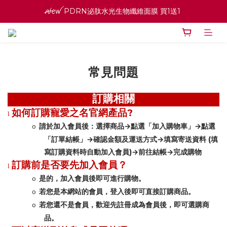
ꫛꫀꪝ PDRN泌肽水光生物纖維面膜 買1送1 
ꫛꫀꪝ PDRN泌肽水光生物纖維面膜 買1送1 
寵愛之名官網會員招募中 ♡ 八月消費紅利加倍送
高效全能精華系列 買１送１
常見問題
ꫛꫀꪝ PDRN泌肽水光生物纖維面膜 買1送1 
訂購相關
?
如何訂購寵愛之名官網產品
l
→
→
請於加入會員後：選擇商品
點選「加入購物車」
點選
o
→
→
(
「訂單結帳」
確認金額及運送方式
填寫寄送資料
填
)→
→
寫訂購資料時自動加入會員
前往結帳
完成購物
訂購前是否要先加入會員？
l
是的，加入會員後即可進行購物。
o
若您是本網站的會員，登入後即可直接訂購商品。
o
若您還不是會員，歡迎先註冊成為會員後，即可選購商
o
品。