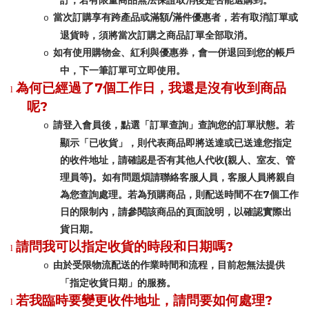
訂；若有限量商品無法保證取消後是否能選購到。
/
當次訂購享有跨產品或滿額
滿件優惠者，若有取消訂單或
o
退貨時，須將當次訂購之商品訂單全部取消。
如有使用購物金、紅利與優惠券，會一併退回到您的帳戶
o
中，下一筆訂單可立即使用。
7
為何已經過了
個工作日，我還是沒有收到商品
l
?
呢
請登入會員後，點選「訂單查詢」查詢您的訂單狀態。若
o
顯示「已收貨」，則代表商品即將送達或已送達您指定
(
的收件地址，請確認是否有其他人代收
親人、室友、管
)
理員等
。如有問題煩請聯絡客服人員，客服人員將親自
7
為您查詢處理。若為預購商品，則配送時間不在
個工作
日的限制內，請參閱該商品的頁面說明，以確認實際出
貨日期。
?
請問我可以指定收貨的時段和日期嗎
l
由於受限物流配送的作業時間和流程，目前恕無法提供
o
「指定收貨日期」的服務。
?
若我臨時要變更收件地址，請問要如何處理
l