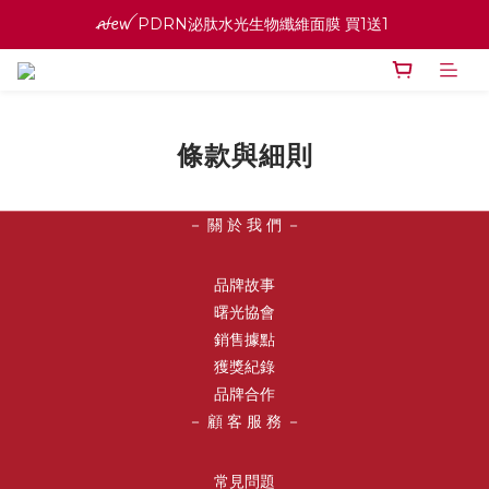
ꫛꫀꪝ PDRN泌肽水光生物纖維面膜 買1送1 
ꫛꫀꪝ PDRN泌肽水光生物纖維面膜 買1送1 
寵愛之名官網會員招募中 ♡ 八月消費紅利加倍送
高效全能精華系列 買１送１
條款與細則
ꫛꫀꪝ PDRN泌肽水光生物纖維面膜 買1送1 
－ 關 於 我 們 －
品牌故事
曙光協會
銷售據點
獲獎紀錄
品牌合作
－ 顧 客 服 務 －
常見問題