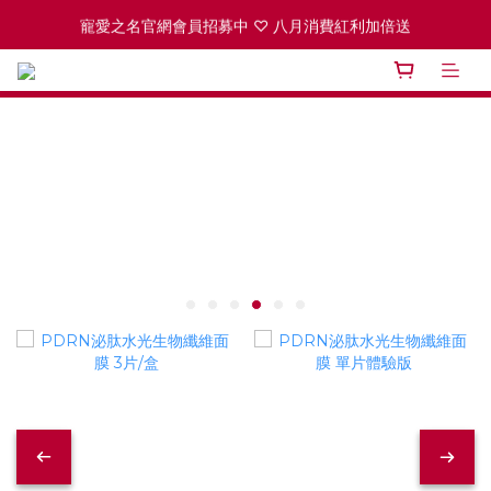
寵愛之名官網會員招募中 ♡ 八月消費紅利加倍送
ꫛꫀꪝ PDRN泌肽水光生物纖維面膜 買1送1 
高效全能精華系列 買１送１
ꫛꫀꪝ PDRN泌肽水光生物纖維面膜 買1送1 