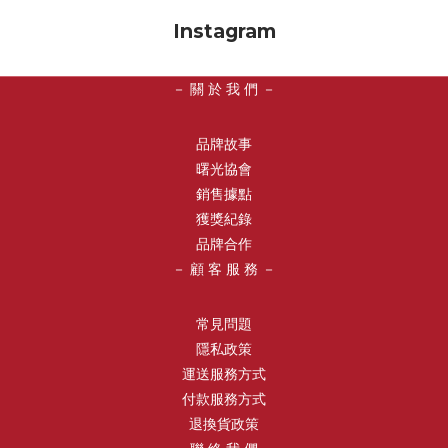
NT.1,170。寵愛之名必買2：三分子玻尿酸藍銅保濕生物纖維面膜比
Instagram
黃金還貴的藍銅胜肽，具有卓越的保濕修復功效，常被運用在雷射
完或煥膚後的肌膚保養中！這款面膜屬於高效型保濕修復面膜，短
－ 關 於 我 們 －
短15分鐘即能有感肌膚變得澎潤飽滿！玻尿酸激活分子如同肌底吸
水海綿，長效補水、抓水、鎖水，還能加強肌膚自身的防禦屏障，
品牌故事
推薦曬後、醫美術後使效果絕對會令你超級驚喜！3入 NT.1,170。
曙光協會
寵愛之名必買3：維A深層保濕面膜寵愛之名不只生物纖維面膜好
銷售據點
用，也有柔軟親膚、超高CP值的雲絲膜值得囤貨！面膜入門最推薦
獲獎紀錄
《維A深層保濕面膜》，維他命A深層滋潤肌底，讓肌膚水嫩Q彈，
品牌合作
加入富含礦物離子的布列塔尼海泉水，能為缺水乾燥的肌膚帶來極
－ 顧 客 服 務 －
潤修護，最適合於酸後保養使用！不僅可以提供煥膚後的高保濕需
求，也適用於所有膚質和敏感肌保養！4入 NT.398。寵愛之名必買
4：黃金藍銅玻尿酸保濕精華寵愛之名的藍銅系列是鐵粉口耳相傳的
常見問題
好用，保濕力超強連敏感肌都能變得穩定！這瓶保濕精華不只有藍
隱私政策
銅胜肽保濕修護科技，還加入獨特生物螯合金，比一般金箔分子更
運送服務方式
小更穩定，能舒緩肌膚不適、深度滋養受損肌膚！特殊的保濕成分
付款服務方式
比傳統玻尿酸滲透性更好，能在短時間內高速提升保濕力，打造水
退換貨政策
亮彈嫩發光肌！，30ml NT.1,600。寵愛之名必買5：杏仁花酸深層