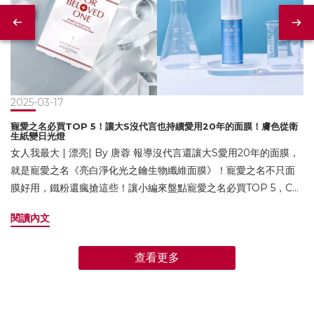
2025-03-17
寵愛之名必買TOP 5！讓大S沒代言也持續愛用20年的面膜！膚色從衛
生紙變日光燈
女人我最大 | 漂亮| By 唐蓉 報導沒代言還讓大S愛用20年的面膜，
就是寵愛之名《亮白淨化光之鑰生物纖維面膜》！寵愛之名不只面
膜好用，鐵粉還瘋搶這些！讓小編來盤點寵愛之名必買TOP 5，CP
值爆高入坑絕不踩雷！寵愛之名必買1：亮白淨化光之鑰生物纖維面
閱讀內文
膜寵愛之名熱賣第一名面膜，讓大S沒代言也持續愛用20年！最早
出現在大S在2004年出版的《美容大王》一書，提到她靠這款面膜
查看更多
膚色從「衛生紙進階到日光燈」，10多年後她在真人實境秀送禮物
也是這一款面膜，可見有多死忠！寵愛之名每一片《亮白淨化光之
鑰生物纖維面膜》都含整瓶精華，雙重淨白精華能使膚色白皙透
亮，搭配彈力膠原煥活成分讓肌膚飽滿澎潤又亮白！3入