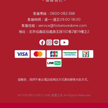
－ 聯 絡 我 們 －
煥膚淨白精華21%最有感又安全的刷酸請找寵愛之名！毛孔粗大、
痘痘粉刺、角質堆積、油脂過量，都能靠寵愛之名《杏仁花酸深層
客服專線：0800-082-368
煥膚淨白精華21%》找回滑嫩水煮蛋肌，為肌膚煥膚拋光、祛除油
客服時間：週一~週五09:00-18:00
光、淨化瑕疵，還加入亮白成分讓臉蛋自體發光~從肌底改善暗沉蠟
客服信箱：service@forbelovedone.com
黃！15ml NT.880。
地址：北市信義區信義路五段150巷2號19樓之2
提醒您，我們不會以電話或簡訊方式通知變更付款方式。
© FOR BELOVED ONE 寵愛之名 All Rights Reserved