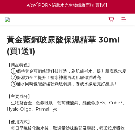
寵愛之名官網會員招募中 ♡ 八月消費紅利加倍送
ꫛꫀꪝ PDRN泌肽水光生物纖維面膜 買1送1 
高效全能精華系列 買１送１
ꫛꫀꪝ PDRN泌肽水光生物纖維面膜 買1送1 
黃金藍銅玻尿酸保濕精華 30ml
(買1送1)
【商品特色】
　①獨特黃金藍銅修護科技打造，為肌膚補水、提升肌底保水度
　②保濕力全面提升！補水神器再現肌膚彈潤透亮！
　③補水同時也能舒緩乾燥敏弱肌，養成水嫩透亮好感肌！
【主要成分】
　生物螯合金、藍銅胜肽、葡萄糖酸銅、維他命原B5、Cube3、
Hyalo-Oligo、PrimalHyal
【使用方式】
　每日早晚於化妝水後，取適量塗抹臉部及頸部，輕柔按摩吸收