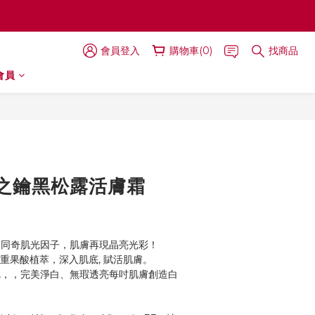
會員登入
購物車(0)
找商品
會員
立即購買
之鑰黑松露活膚霜
同奇肌光因子，肌膚再現晶亮光彩！
SC含多重果酸植萃，深入肌底, 賦活肌膚。
，，完美淨白、無瑕透亮每吋肌膚創造白