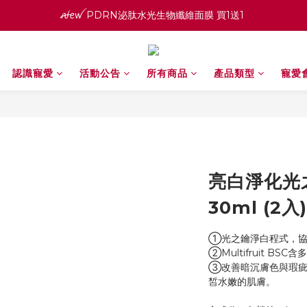
寵愛之名官網會員招募中 ♡ 八月消費紅利加倍送
ꫛꫀꪝ PDRN泌肽水光生物纖維面膜 買1送1 
高效全能精華系列 買１送１
認識寵愛
活動公告
所有商品
產品類型
寵愛
ꫛꫀꪝ PDRN泌肽水光生物纖維面膜 買1送1 
亮白淨化光
30ml (2入)
①光之鑰淨白程式，協
②Multifruit B
③改善暗沉膚色與瑕疵
皙水嫩的肌膚。