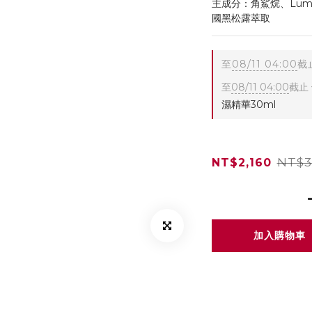
主成分：角鯊烷、Lumisk
國黑松露萃取
至
08/11 04:00
截
至
08/11 04:00
截止
濕精華30ml
NT$3
NT$2,160
加入購物車